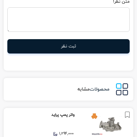
متن نظر!
ثبت نظر
محصولات
مشابه
واتر پمپ پراید
1,294,000