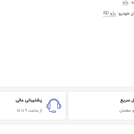
پژو
د
:
پژو RD
ل خودرو
:
ل سریع
پشتیبانی عالی
و مطمئن
از ساعت 9 تا 18