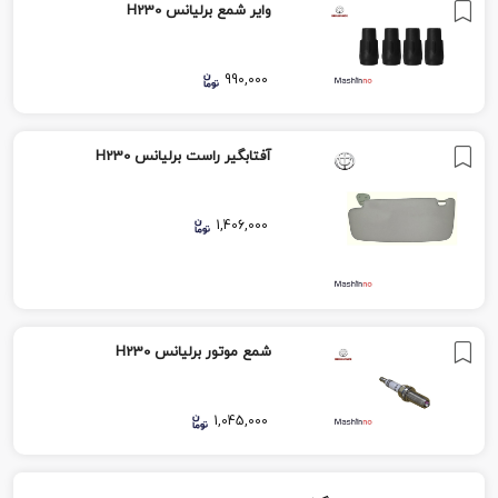
وایر شمع برلیانس H230
990,000
آفتابگیر راست برلیانس H230
1,406,000
شمع موتور برلیانس H230
1,045,000