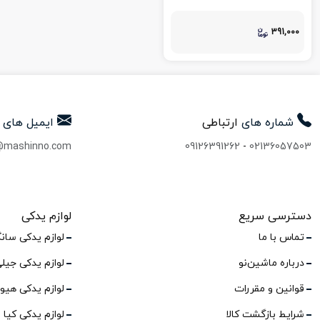
391,000
شماره های
ارتباطی
ایمیل های
@mashinno.com
09126391262
-
02136057503
دسترسی سریع
لوازم یدکی
تماس با ما
لوازم یدکی سان
درباره ماشین‌نو
لوازم یدکی جیل
قوانین و مقررات
لوازم یدکی هیو
شرایط بازگشت کالا
لوازم یدکی کیا