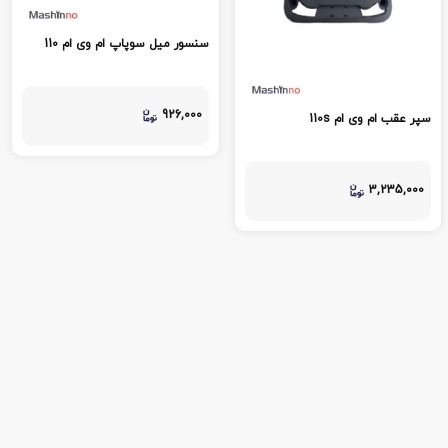
سنسور میل سوپاپ ام وی ام 110
926,000
سپر عقب ام وی ام 110s
3,235,000