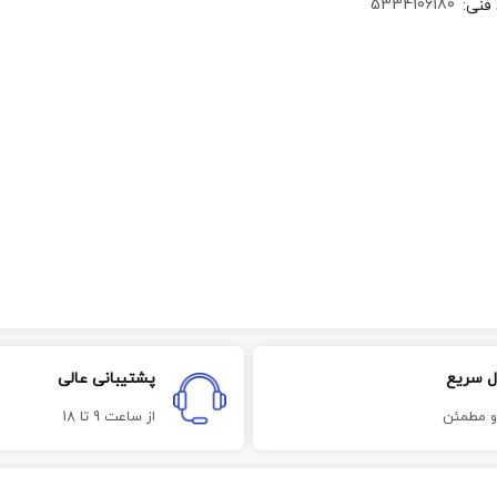
5334106180
 فنی
:
ل سریع
پشتیبانی عالی
و مطمئن
از ساعت 9 تا 18