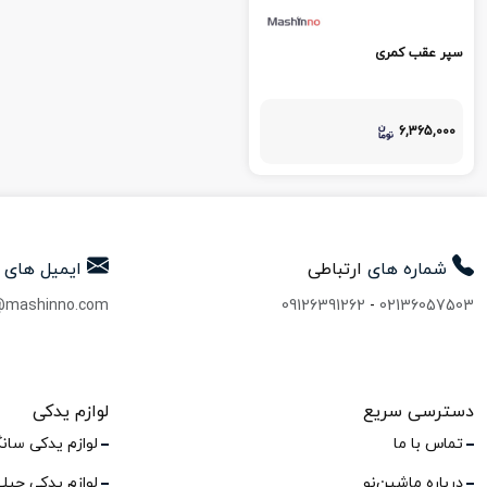
سپر عقب کمری
6,365,000
شماره های
ارتباطی
ایمیل های
@mashinno.com
09126391262
-
02136057503
دسترسی سریع
لوازم یدکی
تماس با ما
لوازم یدکی سان
درباره ماشین‌نو
لوازم یدکی جیل