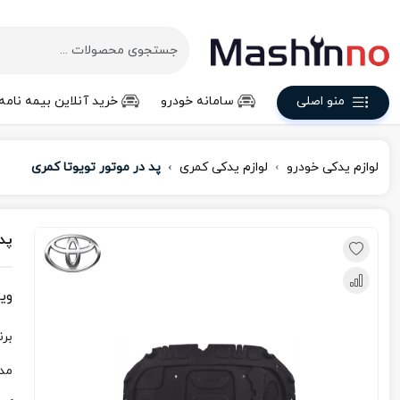
منو اصلی
سامانه خودرو
خرید آنلاین بیمه نامه
لوازم یدکی خودرو
لوازم یدکی کمری
پد در موتور تویوتا کمری
پد
وی
برن
مد