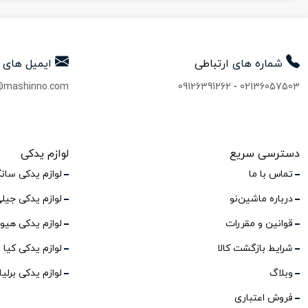
شماره های
ارتباطی
ایمیل های
@mashinno.com
09126391262
-
02136057503
دسترسی سریع
لوازم یدکی
تماس با ما
لوازم یدکی سان
درباره ماشین‌نو
لوازم یدکی جیل
قوانین و مقررات
لوازم یدکی هیو
شرایط بازگشت کالا
لوازم یدکی کیا
وبلاگ
لوازم یدکی برلی
فروش اعتباری