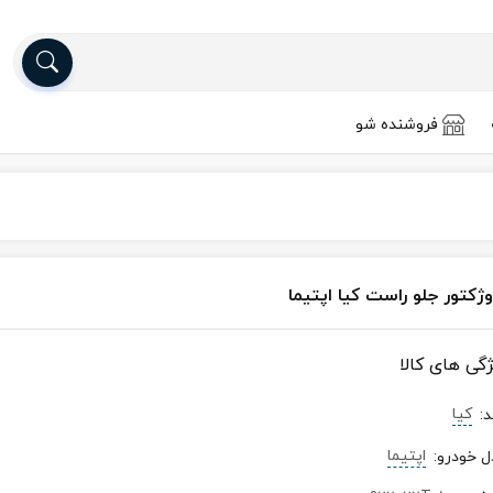
فروشنده شو
وژکتور جلو راست کیا اپتیما
ژگی های کالا
کیا
د
:
اپتیما
ل خودرو
: