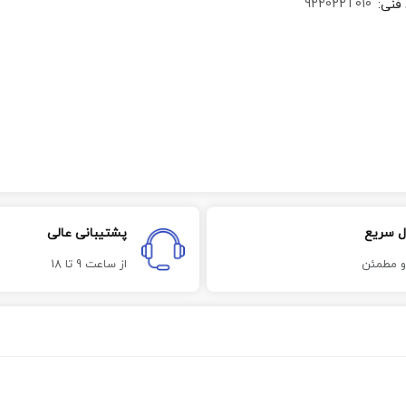
922022T010
 فنی
:
ل سریع
پشتیبانی عالی
و مطمئن
از ساعت 9 تا 18