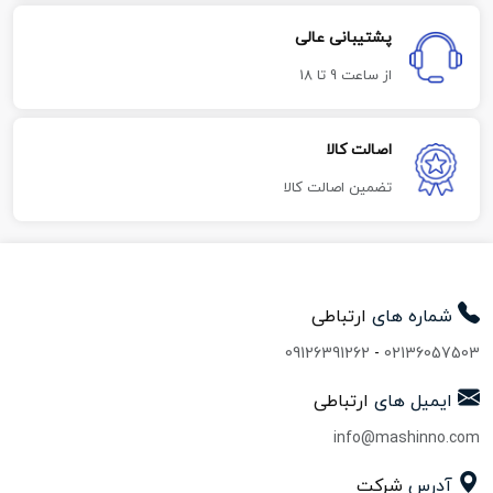
پشتیبانی عالی
از ساعت 9 تا 18
اصالت کالا
تضمین اصالت کالا
شماره های
ارتباطی
09126391262
-
02136057503
ایمیل های
ارتباطی
info@mashinno.com
آدرس
شرکت