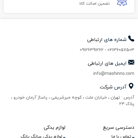
تضمین اصالت کالا
شماره های
ارتباطی
09126391262
-
02136057503
ایمیل های
ارتباطی
info@mashinno.com
آدرس
شرکت
آدرس : تهران ، خیابان ملت ، کوچه میرشریفی ، پاساژ آرمان خودرو ،
پلاک ۲۴
دسترسی سریع
لوازم یدکی
تماس با ما
لوازم یدکی سانگ یانگ