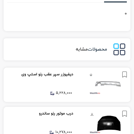
0
محصولات
مشابه
دیفیوزر سپر عقب رنو استپ وی
5,228,000
درب موتور رنو ساندرو
10,278,000