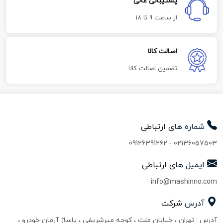
پشتیبانی عالی
از ساعت 9 تا 18
اصالت کالا
تضمین اصالت کالا
شماره های
ارتباطی
09126391262
-
02136057503
ایمیل های
ارتباطی
info@mashinno.com
آدرس
شرکت
آدرس : تهران ، خیابان ملت ، کوچه میرشریفی ، پاساژ آرمان خودرو ،