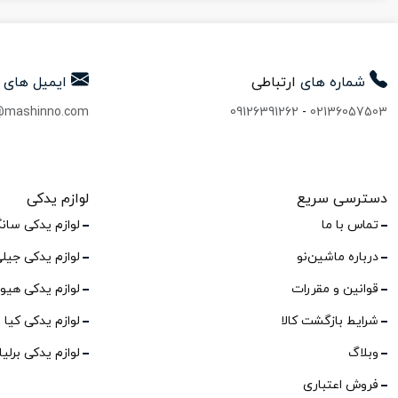
شماره های
ارتباطی
ایمیل های
@mashinno.com
09126391262
-
02136057503
دسترسی سریع
لوازم یدکی
تماس با ما
لوازم یدکی سان
درباره ماشین‌نو
لوازم یدکی جیل
قوانین و مقررات
لوازم یدکی هیو
شرایط بازگشت کالا
لوازم یدکی کیا
وبلاگ
لوازم یدکی برلی
فروش اعتباری