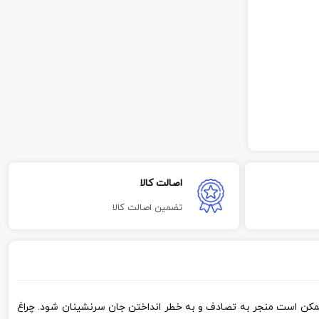
اصالت کالا
تضمین اصالت کالا
ی ترین لوازم یدکی خودرو MVM 550 به شمار می آید که خراب بودن آن ممکن است منجر به تصادف و به خطر انداختن جان سرنشینان شود. چراغ