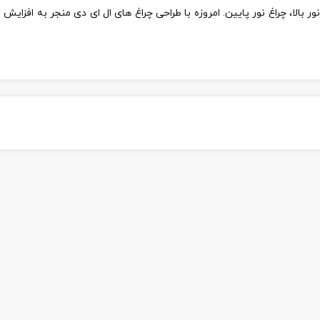
اغ کوچک، چراغ نور بالا، چراغ نور پایین. امروزه با طراحی چراغ های ال ای دی منجر 