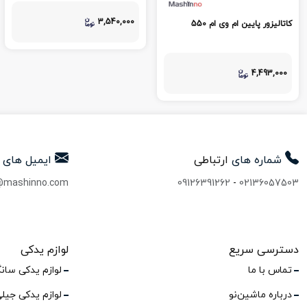
3,540,000
کاتالیزور پایین ام وی ام 550
4,493,000
شماره های
ارتباطی
ایمیل های
@mashinno.com
09126391262
-
02136057503
دسترسی سریع
لوازم یدکی
تماس با ما
لوازم یدکی سان
درباره ماشین‌نو
لوازم یدکی جیل