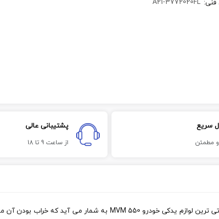
A21-3772020FL
 فنی
:
ل سریع
پشتیبانی عالی
و مطمئن
از ساعت 9 تا 18
چراغ جلو ام وی ام 550 علاوه بر بخشیدن جلوه ی زیبا به خودرو جزو حیات