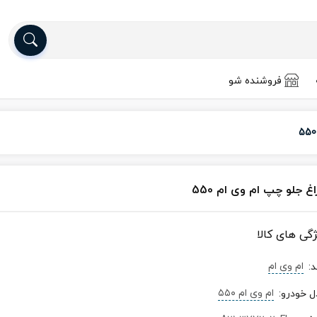
فروشنده شو
غ جلو چپ ام وی ام 550
ژگی های کالا
ام وی ام
د
:
ام‌ وی‌ ام ۵۵۰
ل خودرو
: