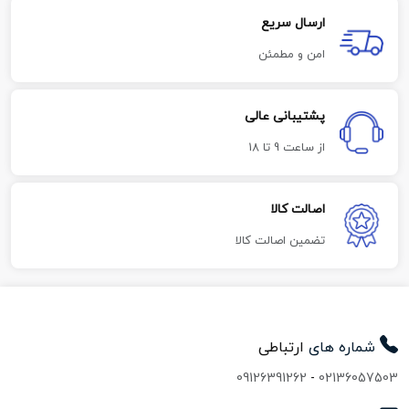
ارسال سریع
امن و مطمئن
پشتیبانی عالی
از ساعت 9 تا 18
اصالت کالا
تضمین اصالت کالا
شماره های
ارتباطی
09126391262
-
02136057503