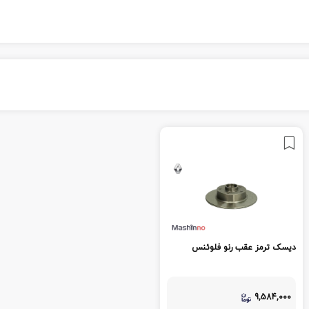
دیسک ترمز عقب رنو فلوئنس
9,584,000