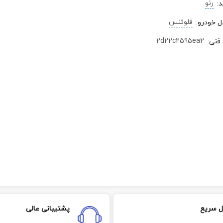
رنو
د
:
فلوئنس
ل خودرو
:
2d22c2595ea2
 فنی
:
ل سریع
پشتیبانی عالی