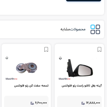
محصولات
مشابه
آینه بغل تاشو راست رنو فلوئنس
تسمه سفت کن رنو فلوئنس
6,200,000
12,888,000