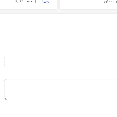
و مطمئن
از ساعت 9 تا 18