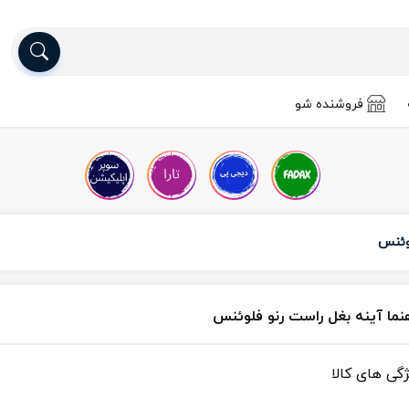
فروشنده شو
لوئنس
هنما آینه بغل راست رنو فلوئنس
ژگی های کالا