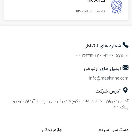
اصالت کالا
تضمین اصالت کالا
شماره های
ارتباطی
09126391262
-
02136057503
ایمیل های
ارتباطی
info@mashinno.com
آدرس
شرکت
آدرس : تهران ، خیابان ملت ، کوچه میرشریفی ، پاساژ آرمان خودرو ،
پلاک ۲۴
دسترسی سریع
لوازم یدکی