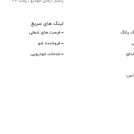
پاساژ آرمان خودرو ، پلاک ۲۴
لینک های سریع
گ یانگ
فرصت های شغلی
ی
فروشنده شو
ندای
خدمات خودرویی
انس