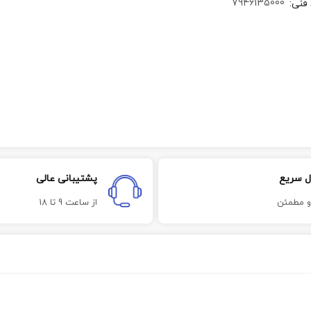
7946135000
 فنی
:
ل سریع
پشتیبانی عالی
و مطمئن
از ساعت 9 تا 18