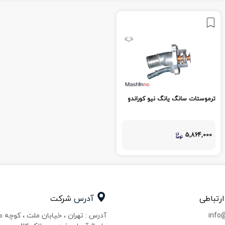
ترموستات سانگ یانگ نیو کوراندو
5,864,000
ارتباطی
آدرس
شرکت
info
آدرس : تهران ، خیابان ملت ، کوچه 