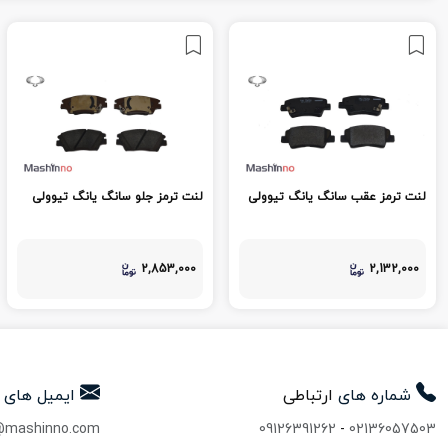
لنت ترمز عقب سانگ یانگ تیوولی
لنت ترمز جلو سانگ یانگ تیوولی
2,853,000
2,132,000
شماره های
ارتباطی
ایمیل های
@mashinno.com
09126391262
-
02136057503