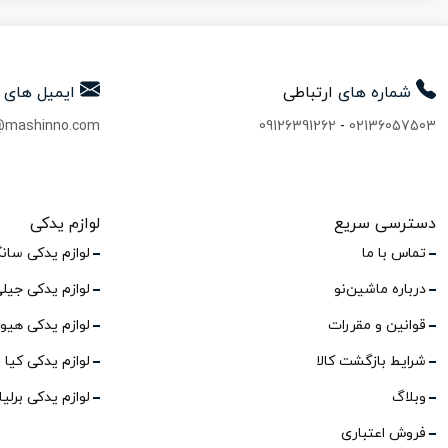
شماره های
ارتباطی
ایمیل های
@mashinno.com
09126391262
-
02136057503
دسترسی سریع
لوازم یدکی
تماس با ما
لوازم یدکی سان
درباره ماشین‌نو
لوازم یدکی جیل
قوانین و مقررات
لوازم یدکی هیو
شرایط بازگشت کالا
لوازم یدکی کیا
وبلاگ
لوازم یدکی برلی
فروش اعتباری