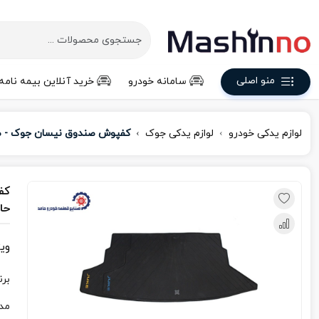
منو اصلی
سامانه خودرو
خرید آنلاین بیمه نامه
لوازم یدکی خودرو
لوازم یدکی جوک
کفپوش صندوق نیسان جوک - صن
کف
حا
وی
برن
مد