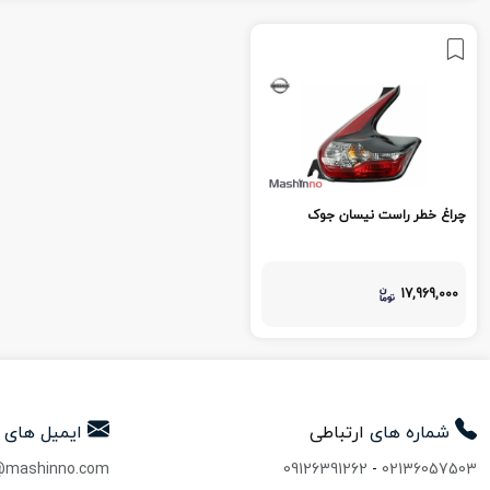
چراغ خطر راست نیسان جوک
17,969,000
شماره های
ارتباطی
ایمیل های
@mashinno.com
09126391262
-
02136057503