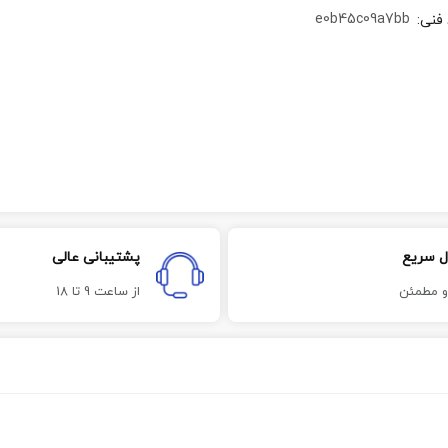
e0b45c09a7bb
 فنی
:
ل سریع
پشتیبانی عالی
و مطمئن
از ساعت 9 تا 18