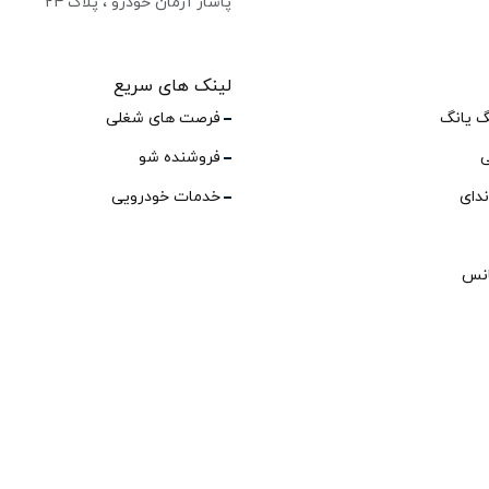
پاساژ آرمان خودرو ، پلاک ۲۴
لینک های سریع
گ یانگ
فرصت های شغلی
ی
فروشنده شو
ندای
خدمات خودرویی
انس