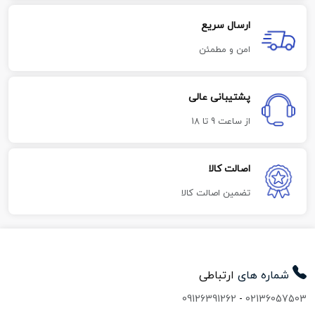
ارسال سریع
امن و مطمئن
پشتیبانی عالی
از ساعت 9 تا 18
اصالت کالا
تضمین اصالت کالا
شماره های
ارتباطی
09126391262
-
02136057503