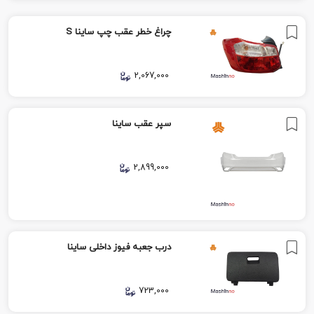
چراغ خطر عقب چپ ساینا S
2,067,000
سپر عقب ساینا
2,899,000
درب جعبه فیوز داخلی ساینا
723,000