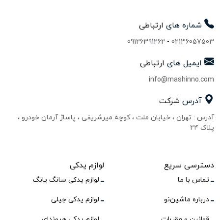
شماره های
ارتباطی
09126391262
-
02136057503
ایمیل های
ارتباطی
info@mashinno.com
آدرس
شرکت
آدرس : تهران ، خیابان ملت ، کوچه میرشریفی ، پاساژ آرمان خودرو ،
پلاک ۲۴
دسترسی سریع
لوازم یدکی
تماس با ما
لوازم یدکی سانگ یانگ
درباره ماشین‌نو
لوازم یدکی جیلی
قوانین و مقررات
لوازم یدکی هیوندای