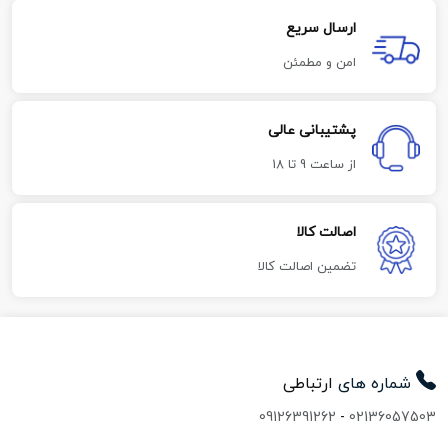
ارسال سریع
امن و مطمئن
پشتیبانی عالی
از ساعت 9 تا 18
اصالت کالا
تضمین اصالت کالا
شماره های
ارتباطی
09126391262
-
02136057503