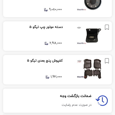
9,080,000
دسته موتور چپ تیگو 5
6,918,000
کفپوش پنج بعدی تیگو 5
1,961,000
ضمانت بازگشت وجه
در صورت عدم رضایت