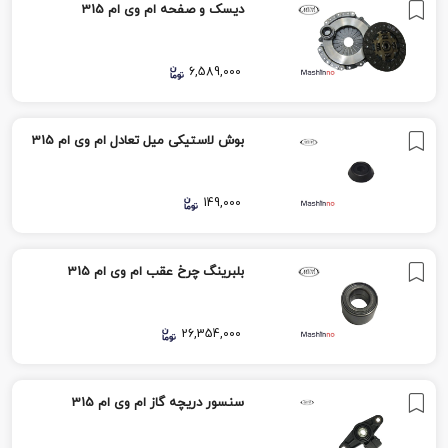
دیسک و صفحه ام وی ام 315
6,589,000
بوش لاستیکی میل تعادل ام وی ام 315
149,000
بلبرینگ چرخ عقب ام وی ام 315
26,354,000
سنسور دریچه گاز ام وی ام 315