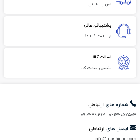
امن و مطمئن
پشتیبانی عالی
از ساعت 9 تا 18
اصالت کالا
تضمین اصالت کالا
شماره های
ارتباطی
09126391262
-
02136057503
ایمیل های
ارتباطی
info@mashinno.com