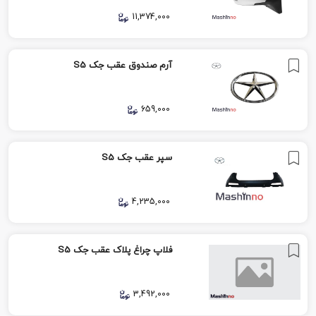
11,374,000
آرم صندوق عقب جک S5
659,000
سپر عقب جک S5
4,235,000
فلاپ چراغ پلاک عقب جک S5
3,492,000