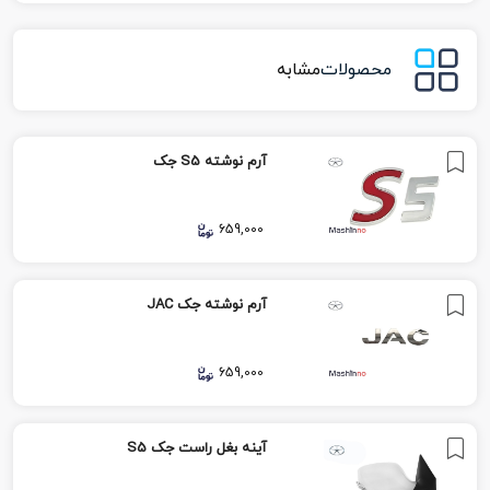
محصولات
مشابه
آرم نوشته S5 جک
659,000
آرم نوشته جک JAC
659,000
آینه بغل راست جک S5