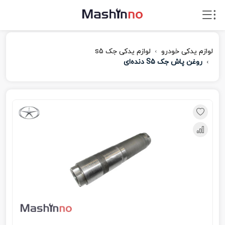
لوازم یدکی خودرو
لوازم یدکی جک s5
روغن پاش جک S5 دنده‌ای