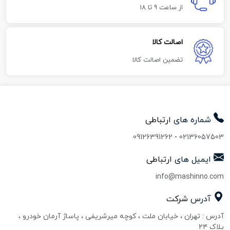
از ساعت 9 تا 18
اصالت کالا
تضمین اصالت کالا
شماره های
ارتباطی
09126391262
-
02136057503
ایمیل های
ارتباطی
info@mashinno.com
آدرس
شرکت
آدرس : تهران ، خیابان ملت ، کوچه میرشریفی ، پاساژ آرمان خودرو ،
پلاک ۲۴