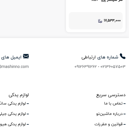
سر سیلندر پژو - Xu7
17,533,000
شماره های
ارتباطی
ایمیل های
@mashinno.com
09126391262
-
02136057503
دسترسی سریع
لوازم یدکی
تماس با ما
لوازم یدکی سان
درباره ماشین‌نو
لوازم یدکی جیل
قوانین و مقررات
لوازم یدکی هیو