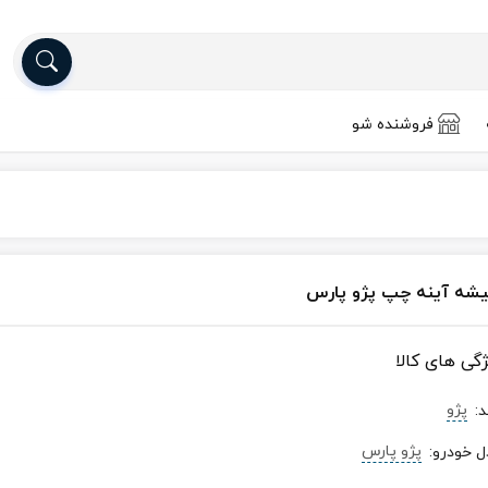
فروشنده شو
شه آینه چپ پژو پارس
ژگی های کالا
پژو
د
:
پژو پارس
ل خودرو
: