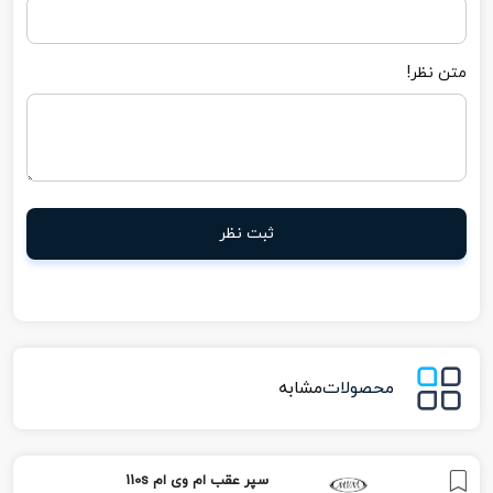
متن نظر!
ثبت نظر
محصولات
مشابه
سپر عقب ام وی ام 110s