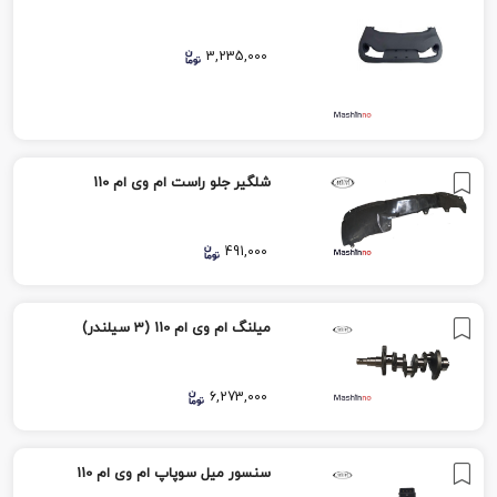
3,235,000
شلگیر جلو راست ام وی ام 110
491,000
میلنگ ام وی ام 110 (3 سیلندر)
6,273,000
سنسور میل سوپاپ ام وی ام 110