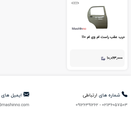
درب عقب راست ام وی ام 110
10,063,000
شماره های
ارتباطی
ایمیل های
@mashinno.com
09126391262
-
02136057503