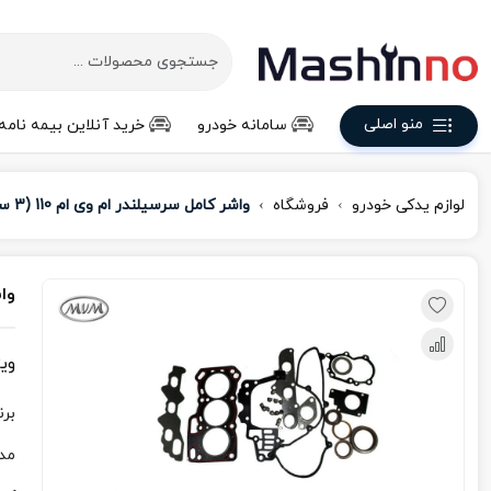
منو اصلی
سامانه خودرو
خرید آنلاین بیمه نامه
لوازم یدکی خودرو
فروشگاه
واشر کامل سرسیلندر ام وی ام 110 (3 سیلندر)
واش
وی
برن
مد