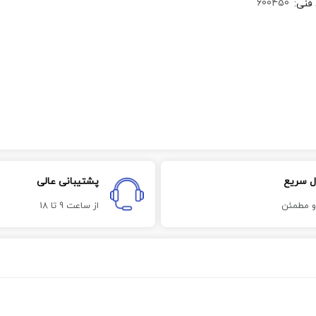
600450
 فنی
:
ل سریع
پشتیبانی عالی
و مطمئن
از ساعت 9 تا 18