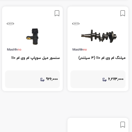
میلنگ ام وی ام 110 (3 سیلندر)
سنسور میل سوپاپ ام وی ام 110
926,000
6,273,000