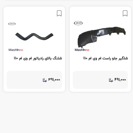
شلگیر جلو راست ام وی ام 110
شلنگ بالای رادیاتور ام وی ام 110
391,000
491,000