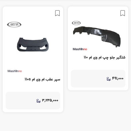
شلگیر جلو چپ ام وی ام 110
491,000
سپر عقب ام وی ام 110s
3,235,000