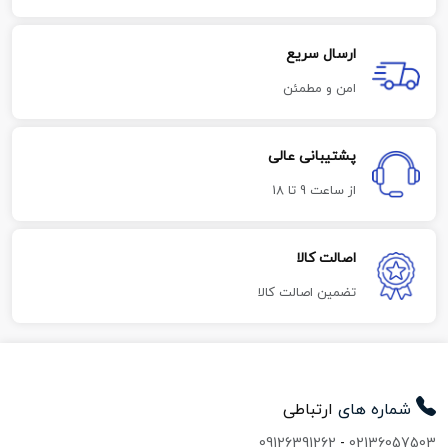
ارسال سریع
امن و مطمئن
پشتیبانی عالی
از ساعت 9 تا 18
اصالت کالا
تضمین اصالت کالا
شماره های
ارتباطی
09126391262
-
02136057503