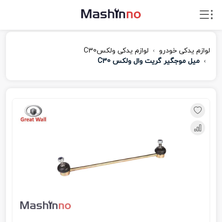
لوازم یدکی خودرو
لوازم یدکی ولکسC30
میل موجگیر گریت وال ولکس C30