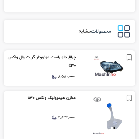
محصولات
مشابه
چراغ جلو راست موتوردار گریت وال ولکس
C30
8,580,000
مخزن هیدرولیک ولکس c30
2,832,000