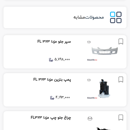
محصولات
مشابه
سپر جلو مزدا 323 FL
5,798,000
پمپ بنزین مزدا 323 FL
4,193,000
چراغ جلو چپ مزدا FL323