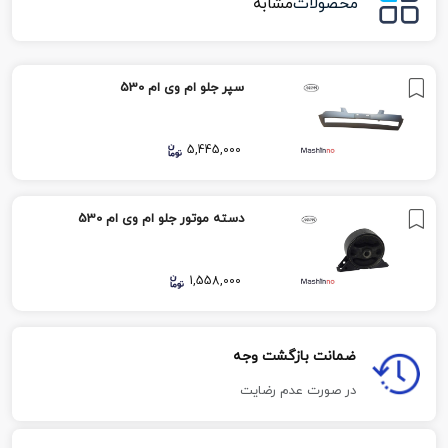
محصولات
مشابه
سپر جلو ام وی ام 530
5,445,000
دسته موتور جلو ام وی ام 530
1,558,000
ضمانت بازگشت وجه
در صورت عدم رضایت